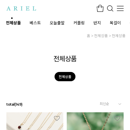
전체상품
베스트
오늘출발
커플링
반지
목걸이
홈
전체상품
전체상품
전체상품
전체상품
total
(
149
)