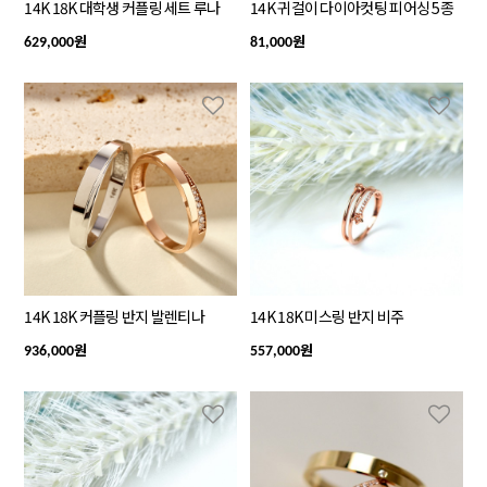
14K 18K 대학생 커플링 세트 루나
14K 귀걸이 다이아컷팅 피어싱 5종
원
원
629,000
81,000
14K 18K 커플링 반지 발렌티나
14K 18K 미스링 반지 비주
원
원
936,000
557,000