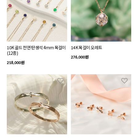
10K 골드 천연 탄생석 4mm 목걸이
14K 목걸이 오레트
(12종)
원
276,000
원
218,000