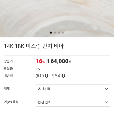
14K 18K 미스링 반지 비아
16
164,000
상품가
%
원
적립금
1%
배송비
(조건)
지역별
재질
여(W) 색상