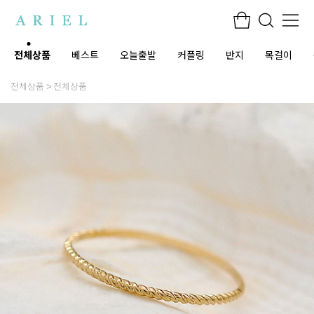
전체상품
베스트
오늘출발
커플링
반지
목걸이
전체상품
전체상품