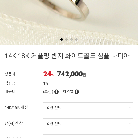
14K 18K 커플링 반지 화이트골드 심플 나디아
24
742,000
상품가
%
원
적립금
1%
배송비
(조건)
지역별
14K/18K 재질
남(M) 색상