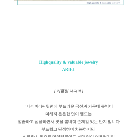
Highquality & valuable jewelry
ARIEL
[ 커플링 나디아 ]
"나디아"는 윗면에 부드러운 곡선과
가운데 큐빅이
더해져 은은한 멋이 맴도는
깔끔하고
심플하면서
멋을 뽐내줘 존재감 있는 반지 입니다
부드럽고 단정하며 차분하지만
심플한 느낌으로
데일리룩에도
부담 없이
어우러지며