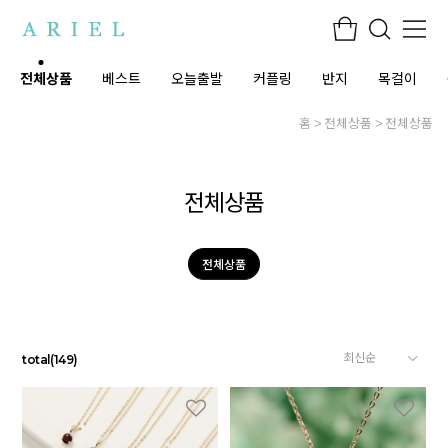
전체상품
베스트
오늘출발
커플링
반지
목걸이
홈
전체상품
전체상품
전체상품
전체상품
total
(
149
)