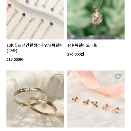
10K 골드 천연 탄생석 4mm 목걸이
14K 목걸이 오레트
(12종)
원
276,000
원
218,000