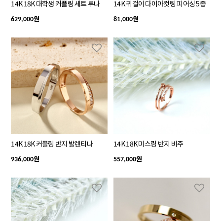
14K 18K 대학생 커플링 세트 루나
14K 귀걸이 다이아컷팅 피어싱 5종
원
원
629,000
81,000
14K 18K 커플링 반지 발렌티나
14K 18K 미스링 반지 비주
원
원
936,000
557,000