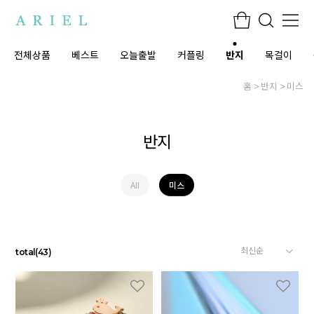
전체상품
베스트
오늘출발
커플링
반지
목걸이
홈
반지
미스
반지
AII
미스
total
(
43
)